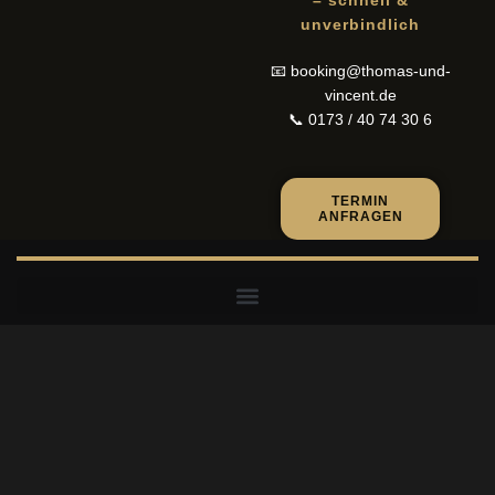
– schnell &
unverbindlich
📧
booking@thomas-und-
vincent.de
📞
0173 / 40 74 30 6
TERMIN
ANFRAGEN